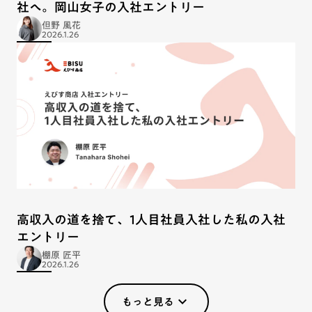
社へ。岡山女子の入社エントリー
但野 風花
2026.1.26
高収入の道を捨て、1人目社員入社した私の入社
エントリー
棚原 匠平
2026.1.26
もっと見る
keyboard_arrow_down