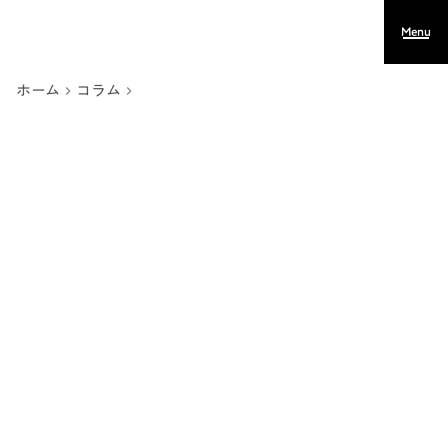
Menu
ホーム
コラム
keyboard_arrow_right
keyboard_arrow_right
コラム
2026.01.26
【創業エントリ】HRサービスの総合
商社をみんなでつくる
三木 啓悟