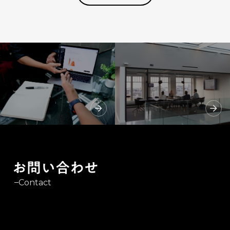
arrow_forward
arrow_forward
お問い合わせ
Contact