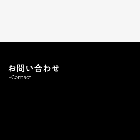
＜概要＞
厚生労働大臣許可番号：27-ユ-305101
許可年月日 ：令和8年1月6日
お問い合わせ
Contact